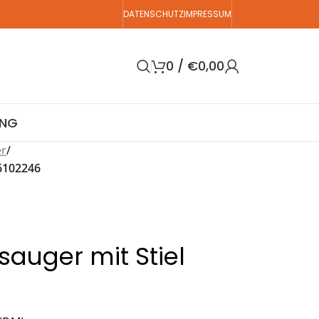
DATENSCHUTZ
IMPRESSUM
0
/
€
0,00
UNG
er
/
6102246
sauger mit Stiel