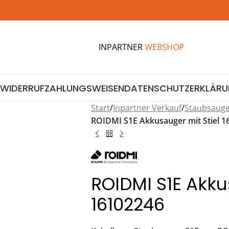
INPARTNER
WEBSHOP
WIDERRUF
ZAHLUNGSWEISEN
DATENSCHUTZERKLÄR
Start
/
Inpartner Verkauf
/
Staubsaug
ROIDMI S1E Akkusauger mit Stiel 1
ROIDMI S1E Akku
16102246