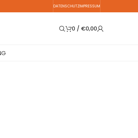
DATENSCHUTZ
IMPRESSUM
0
/
€
0,00
NG