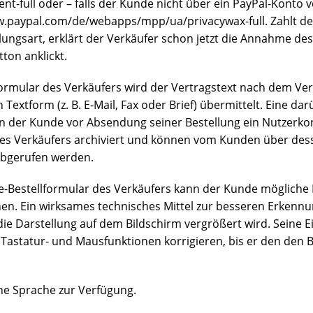
ull oder – falls der Kunde nicht über ein PayPal-Konto v
.paypal.com/de/webapps/mpp/ua/privacywax-full. Zahlt der
ngsart, erklärt der Verkäufer schon jetzt die Annahme des
on anklickt.
formular des Verkäufers wird der Vertragstext nach dem Ve
extform (z. B. E-Mail, Fax oder Brief) übermittelt. Eine 
ern der Kunde vor Absendung seiner Bestellung ein Nutzerk
e des Verkäufers archiviert und können vom Kunden über d
abgerufen werden.
ne-Bestellformular des Verkäufers kann der Kunde möglich
en. Ein wirksames technisches Mittel zur besseren Erkennu
 die Darstellung auf dem Bildschirm vergrößert wird. Sein
n Tastatur- und Mausfunktionen korrigieren, bis er den den
che Sprache zur Verfügung.