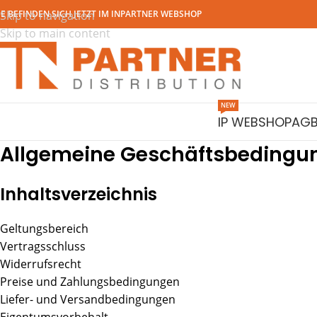
IE BEFINDEN SICH JETZT IM INPARTNER WEBSHOP
Skip to navigation
Skip to main content
NEW
IP WEBSHOP
AG
Allgemeine Geschäftsbedingu
Inhaltsverzeichnis
Geltungsbereich
Vertragsschluss
Widerrufsrecht
Preise und Zahlungsbedingungen
Liefer- und Versandbedingungen