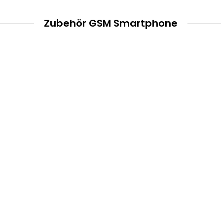
Zubehör GSM Smartphone
smrter Zubehör
GSM / Smarthome
IT & Mobil